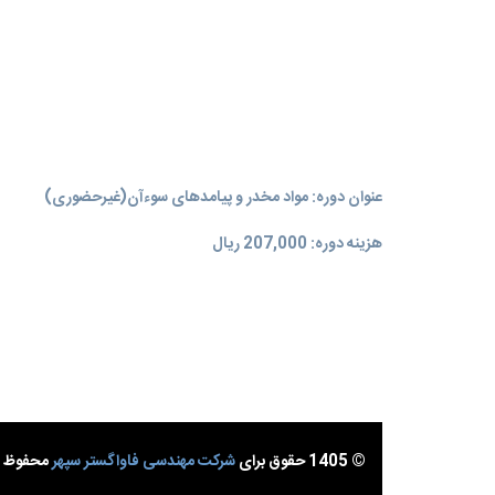
عنوان دوره: مواد مخدر و پیامدهای سوءآن(غیرحضوری)
هزینه دوره: 207,000 ریال
© 1405 حقوق برای
شرکت مهندسی فاواگستر سپهر
محفوظ ا